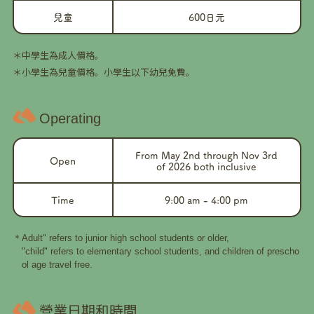
兒童
600日元
中學生為成人價格。
小學生為兒童價格。小學生以下幼兒免費。
Operating
From May 2nd through Nov 3rd
Open
of 2026 both inclusive
Time
9:00 am - 4:00 pm
Adult" refers to junior high school students or older,
"child" refers to elementary school students, and children of prescho
ol age travel free.
營業日期和時間