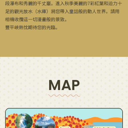
段瀑布和秀麗的千丈巖。進入秋季美麗的7彩紅葉和迫力十
足的觀光放水（水庫）將您帶入童話般的動人世界。請用
相機收攬這一切漫畫般的景致。
豐平峽熱忱期待您的光臨。
MAP