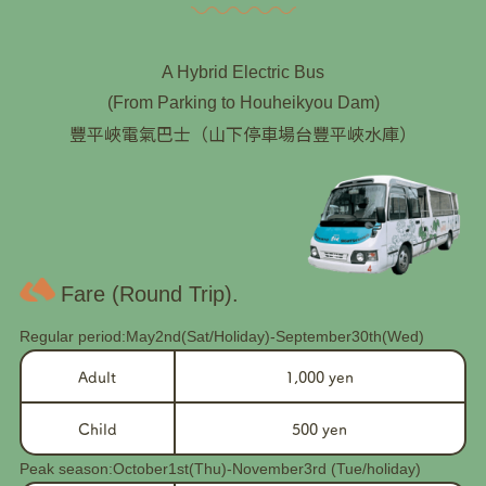
A Hybrid Electric Bus
(From Parking to Houheikyou Dam)
豐平峽電氣巴士（山下停車場台豐平峽水庫）
Fare (Round Trip).
Regular period:May2nd(Sat/Holiday)-September30th(Wed)
Adult
1,000 yen
Child
500 yen
Peak season:October1st(Thu)-November3rd (Tue/holiday)