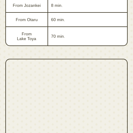
From Jozankei
8 min.
From Otaru
60 min.
From
70 min.
Lake Toya