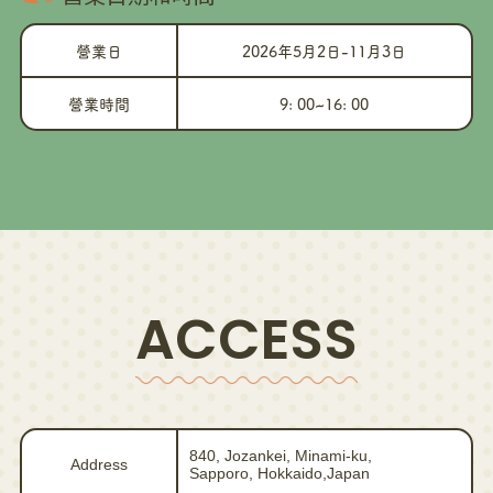
營業日
2026年5月2日-11月3日
營業時間
9: 00~16: 00
ACCESS
840, Jozankei, Minami-ku,
Address
Sapporo, Hokkaido,Japan